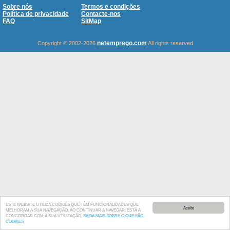
Sobre nós
Termos e condições
Política de privacidade
Contacte-nos
FAQ
SitMap
netemprego.com
Copyright © 2002-2026
All rights reserved
ESTE WEBSITE UTILIZA COOKIES QUE TÊM FUNCIONALIDADES QUE
Aceito
MELHORAM A SUA NAVEGAÇÃO. AO CONTINUAR A NAVEGAR, ESTÁ A
CONCORDAR COM A SUA UTILIZAÇÃO.
SAIBA MAIS SOBRE O QUE SÃO
COOKIES