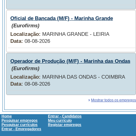
Oficial de Bancada (M/F) - Marinha Grande
(Eurofirms)
Localização:
MARINHA GRANDE - LEIRIA
Data:
08-08-2026
Operador de Produção (M/F) - Marinha das Ondas
(Eurofirms)
Localização:
MARINHA DAS ONDAS - COIMBRA
Data:
08-08-2026
Mostrar todos os empregos
Home
Entrar - Candidatos
Pesquisar empregos
Meu currículo
Pesquisar currículos
Registar empregos
Entrar - Empregadores