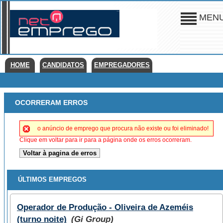
MEN
HOME
CANDIDATOS
EMPREGADORES
OCORRERAM ERROS
o anúncio de emprego que procura não existe ou foi eliminado!
Clique em voltar para ir para a página onde os erros ocorreram.
ÚLTIMOS EMPREGOS
Operador de Produção - Oliveira de Azeméis
(turno noite)
(Gi Group)