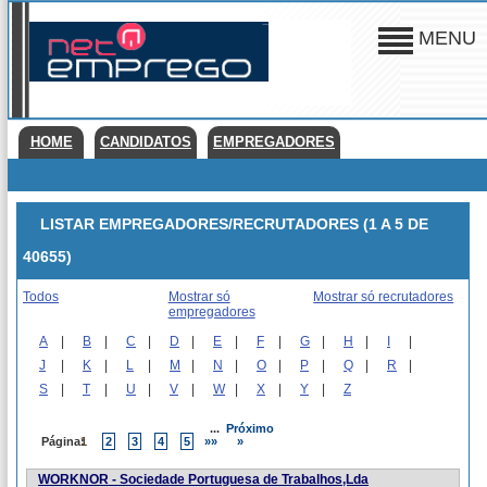
MENU
HOME
CANDIDATOS
EMPREGADORES
LISTAR EMPREGADORES/RECRUTADORES (1 A 5 DE
40655)
Todos
Mostrar só
Mostrar só recrutadores
empregadores
A
|
B
|
C
|
D
|
E
|
F
|
G
|
H
|
I
|
J
|
K
|
L
|
M
|
N
|
O
|
P
|
Q
|
R
|
S
|
T
|
U
|
V
|
W
|
X
|
Y
|
Z
...
Próximo
Página:
1
2
3
4
5
»»
»
WORKNOR - Sociedade Portuguesa de Trabalhos,Lda