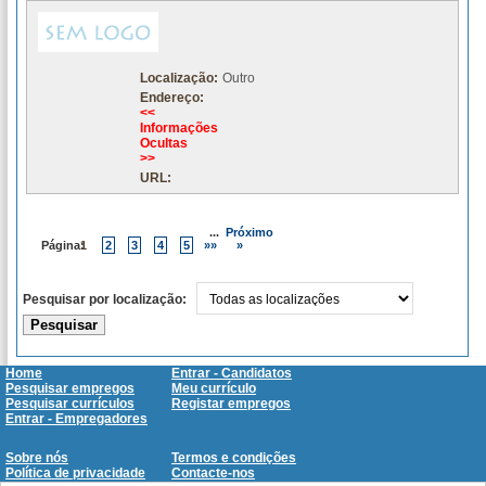
Localização:
Outro
Endereço:
<<
Informações
Ocultas
>>
URL:
...
Próximo
Página:
1
2
3
4
5
»»
»
Pesquisar por localização:
Home
Entrar - Candidatos
Pesquisar empregos
Meu currículo
Pesquisar currículos
Registar empregos
Entrar - Empregadores
Sobre nós
Termos e condições
Política de privacidade
Contacte-nos